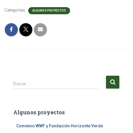
Categorías:
ALGUNOS PROYECTOS
B
Buscar …
u
s
c
a
Algunos proyectos
r
:
Convenio WWF y Fundación Horizonte Verde