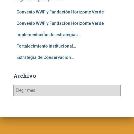
r
:
Convenio WWF y Fundación Horizonte Verde
Convenio WWF y Fundacion Horizonte Verde
Implementación de estrategias…
Fortalecimiento institucional…
Estrategia de Conservación…
Archivo
A
r
c
h
i
v
o