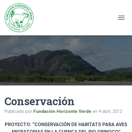
C
A
M
B
I
A
R
M
O
D
O
D
E
N
Conservación
A
V
Publicado por
Fundación Horizonte Verde
en
4 abril, 2012
E
G
A
PROYECTO: “CONSERVACIÓN DE HABITATS PARA AVES
C
MIGRATORIAS EN LA CUENCA DEL RIO ORINOCO”