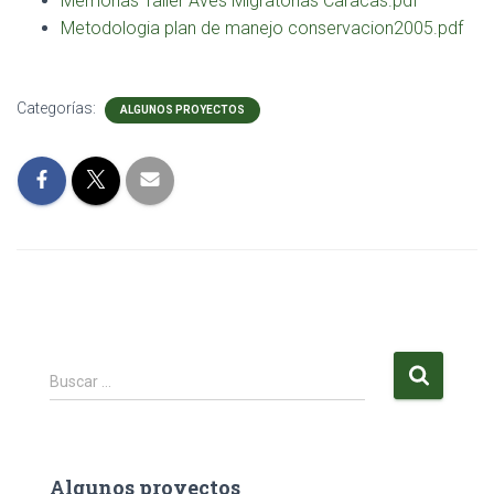
Memorias Taller Aves Migratorias Caracas.pdf
Metodologia plan de manejo conservacion2005.pdf
Categorías:
ALGUNOS PROYECTOS
B
Buscar …
u
s
c
a
Algunos proyectos