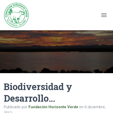
C
A
M
B
I
A
R
M
O
D
O
D
E
N
Biodiversidad y
A
V
Desarrollo…
E
G
A
Publicado por
Fundación Horizonte Verde
en
6 diciembre,
C