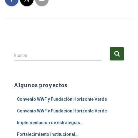
B
Buscar …
u
s
c
a
Algunos proyectos
r
:
Convenio WWF y Fundación Horizonte Verde
Convenio WWF y Fundacion Horizonte Verde
Implementación de estrategias…
Fortalecimiento institucional…