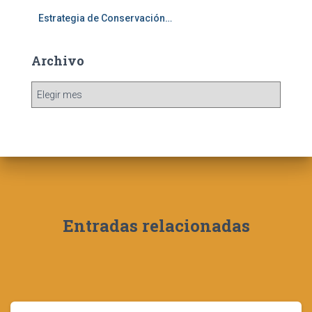
Estrategia de Conservación…
Archivo
A
r
c
h
i
v
o
Entradas relacionadas