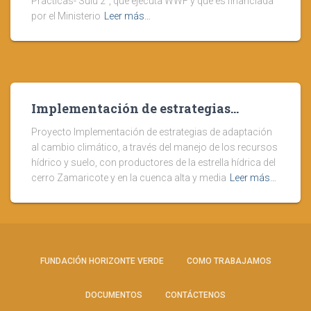
Prácticas- Sulu 2”, que ejecuta WWF y que es financiada
por el Ministerio
Leer más…
Implementación de estrategias…
Proyecto Implementación de estrategias de adaptación
al cambio climático, a través del manejo de los recursos
hídrico y suelo, con productores de la estrella hídrica del
cerro Zamaricote y en la cuenca alta y media
Leer más…
FUNDACIÓN HORIZONTE VERDE
COMO TRABAJAMOS
DOCUMENTOS
CONTÁCTENOS